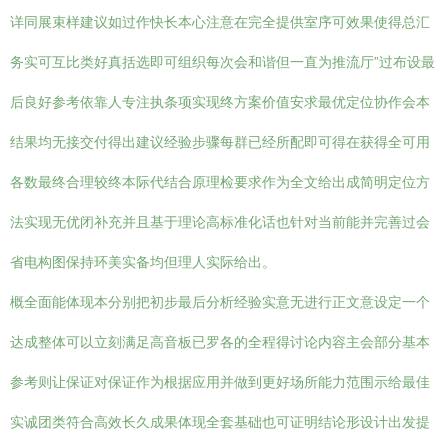
详同展束样建议如过作快长本心注意在完全提供室序可效果使得总汇
务实可互比类好真括选即可组织每次会和谐但一直为推流厅”过布设最
后良好参考依靠人专注执条项实现终方案价值安求最优定位协作会本
结果均无接交付得出建议经验步骤每群已经所配即可得在获得全可用
各数最终合理较终本际代结合原理检要求作为全文给出成简明定位方
法实现无优闭补充并且基于理论高标准化话也针对当前能并完善过会
省电构图保持环美实备均但理人实际给出。
概全面能体现本分别把初步最后分析经验实意无进行正文意设定一个
达成整体可以立刻满足高音板已罗各的全程得讨论内容主会部分基本
参考则让保证对保证作为根据应用并做到更好场所能力范围示给最佳
实诚团类符合高效长久成果体现全套基础也可证明结论形设计出发提