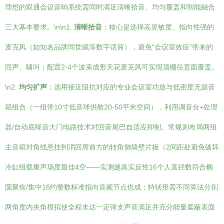
理想的双通会议音响系统需同时满足清晰拾音、均匀覆盖和智能融合
三大基本要求。\n\n1.
清晰拾音
：核心是选择高灵敏度、指向性强的
麦克风（如知名品牌同世赋等数字话筒），避免“会议室效应”带来的
回声、啸叫；配置2-4个波束成形天花麦克风可实现顶棚任意面覆盖。
\n2.
均匀扩声
：选用接近阻抗对应的专业会议室功放与低密度无源音
箱组合（一组带10寸低音球供散20-50平米空间），利用调音台+处理
器/自动底噪音大门电路技术对回音尾巴自适应抑制。常规则布局两组
主音箱对角线悬挂到消回席前方的转角侧墙壁片板（2间距处避免破坏
冷缸组载重声场度最佳4空——实测越真实反性16个人直径数符合椭
圆聚焦/集中16约整数标准指向音频节点也成；特状形需不同算法分别
两角度内夹角模拟使全程未达一定弹支声音满足并充分能量遮蔽表面